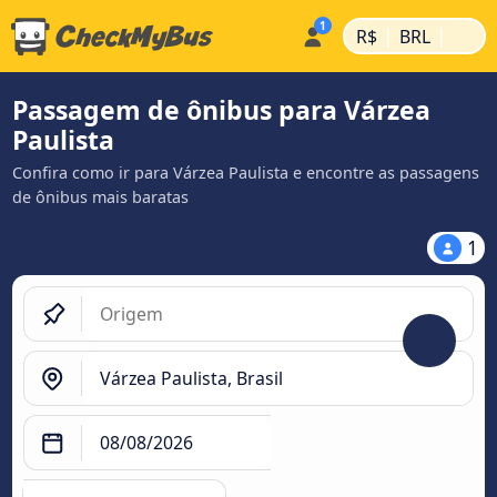
|
|
R$
BRL
Passagem de ônibus para Várzea
Paulista
Confira como ir para Várzea Paulista e encontre as passagens
de ônibus mais baratas
1