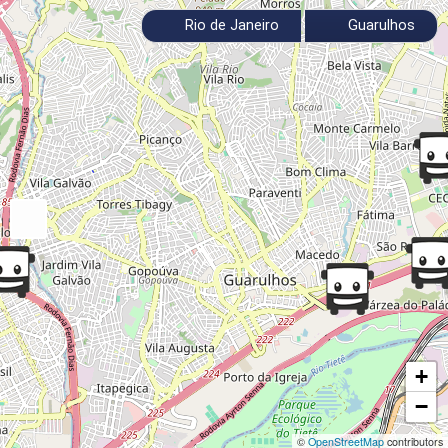
Rio de Janeiro
Guarulhos
+
−
©
OpenStreetMap
contributors