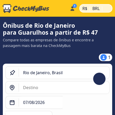
|
|
R$
BRL
Ônibus de Rio de Janeiro
para Guarulhos a partir de R$ 47
Compare todas as empresas de ônibus e encontre a
passagem mais barata na CheckMyBus
1