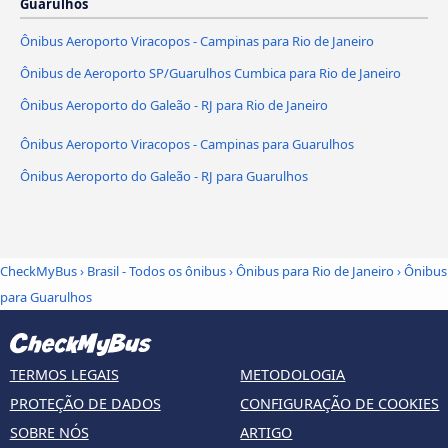
Guarulhos
Ônibus Aeroporto Viracopos - Campinas para Rio de Janeiro
Ônibus de Aeroporto SP/Guarulhos Cumbica para Rio de Janeiro
Ônibus Aeroporto do Galeão - RJ para Rio de Janeiro
Ônibus Aeroporto Viracopos - Campinas para Guarulhos
Ônibus Aeroporto do Galeão - RJ para Guarulhos
CheckMyBus
›
Brasil - Todos os ônibus
›
Ônibus para Rio de Janeiro
›
Ônibus
para Guarulhos
TERMOS LEGAIS
METODOLOGIA
PROTEÇÃO DE DADOS
CONFIGURAÇÃO DE COOKIES
SOBRE NÓS
ARTIGO