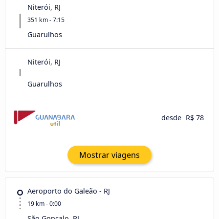
Niterói, RJ
351 km - 7:15
Guarulhos
Niterói, RJ
Guarulhos
desde
R$ 78
Mostrar viagens
Aeroporto do Galeão - RJ
19 km - 0:00
São Gonçalo, RJ