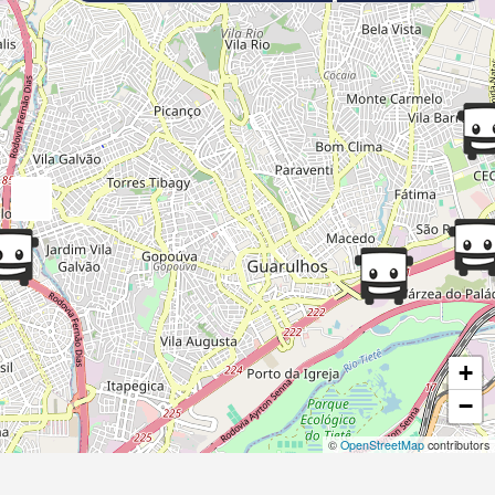
+
−
©
OpenStreetMap
contributors