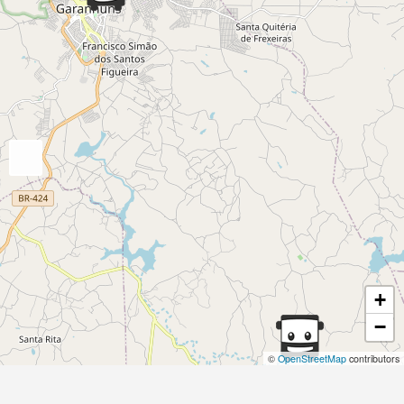
+
−
©
OpenStreetMap
contributors