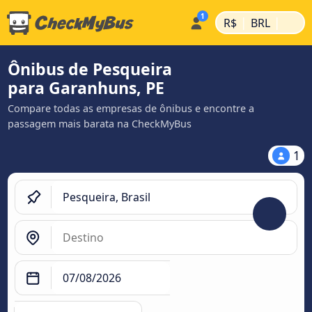
|
|
R$
BRL
Ônibus de Pesqueira
para Garanhuns, PE
Compare todas as empresas de ônibus e encontre a
passagem mais barata na CheckMyBus
1