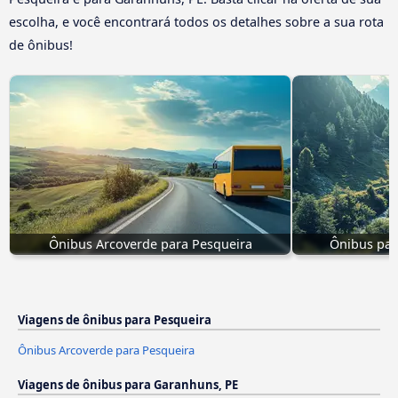
escolha, e você encontrará todos os detalhes sobre a sua rota
de ônibus!
Ônibus Arcoverde para Pesqueira
Ônibus par
Viagens de ônibus para Pesqueira
Ônibus Arcoverde para Pesqueira
Viagens de ônibus para Garanhuns, PE