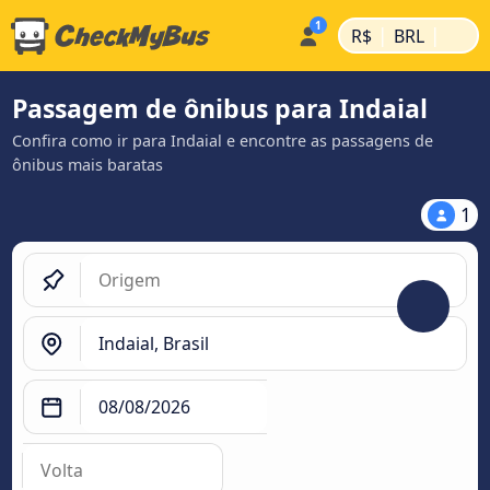
|
|
R$
BRL
Passagem de ônibus para Indaial
Confira como ir para Indaial e encontre as passagens de
ônibus mais baratas
1