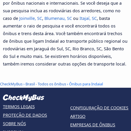
por ônibus nacionais e internacionais. Se você deseja que a
sua pesquisa inclua as rodoviárias dos arredores, como no
caso de
Joinville, SC
,
Blumenau, SC
ou
Itajaí, SC
, basta
aumentar o raio de pesquisa e você encontrará todos os
ônibus e trens desta área. Você também encontrará trechos
de ônibus que ligam Indaial ao transporte público regional ou
rodoviárias em Jaraguá do Sul, SC, Rio Branco, SC, São Bento
do Sul e muito mais. Se existirem horários disponíveis,
também iremos considerar outras opções de transporte local.
CheckMyBus
›
Brasil - Todos os ônibus
› Ônibus para Indaial
TERMOS LEGAIS
CONFIGURAÇÃO DE COOKIES
PROTEÇÃO DE DADOS
ARTIGO
SOBRE NÓS
EMPRESAS DE ÔNIBUS