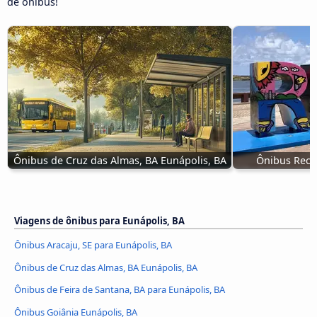
de ônibus!
Ônibus de Cruz das Almas, BA Eunápolis, BA
Ônibus Recif
Viagens de ônibus para Eunápolis, BA
Ônibus Aracaju, SE para Eunápolis, BA
Ônibus de Cruz das Almas, BA Eunápolis, BA
Ônibus de Feira de Santana, BA para Eunápolis, BA
Ônibus Goiânia Eunápolis, BA