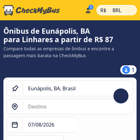
|
|
R$
BRL
Ônibus de Eunápolis, BA
para Linhares a partir de R$ 87
Compare todas as empresas de ônibus e encontre a
passagem mais barata na CheckMyBus
1