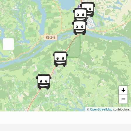
+
−
©
OpenStreetMap
contributors