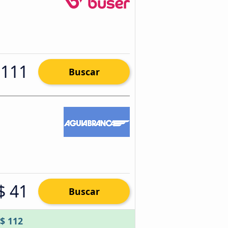
 111
Buscar
$ 41
Buscar
$ 112