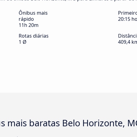
Ônibus mais
Primeir
rápido
20:15 h
11h 20m
Rotas diárias
Distânc
1 Ø
409,4 k
s mais baratas Belo Horizonte, M