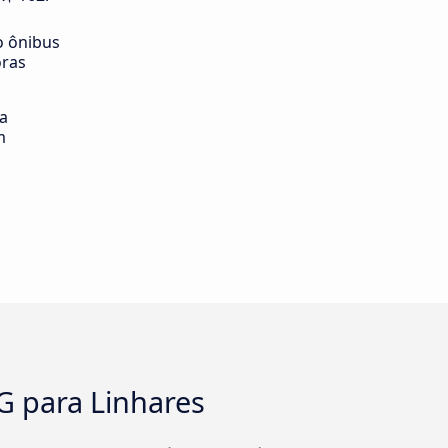
o ônibus
oras
ia
m
G para Linhares