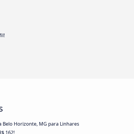
il!
s
a Belo Horizonte, MG para Linhares
R$ 162!