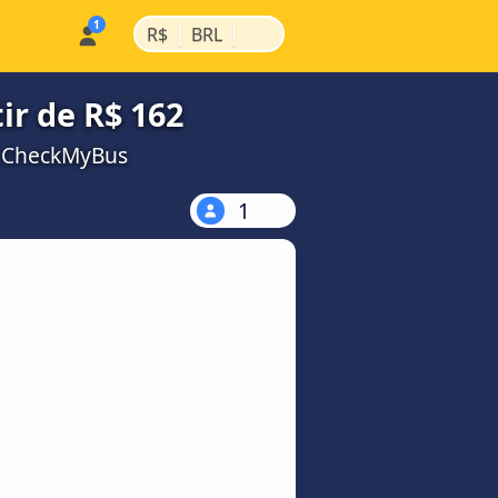
|
|
R$
BRL
ir de R$ 162
a CheckMyBus
1