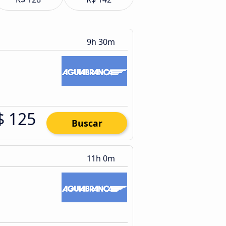
9h 30m
$ 125
Buscar
11h 0m