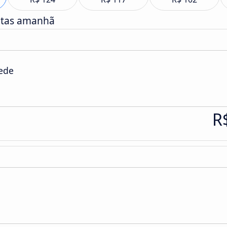
atas amanhã
Sede
R