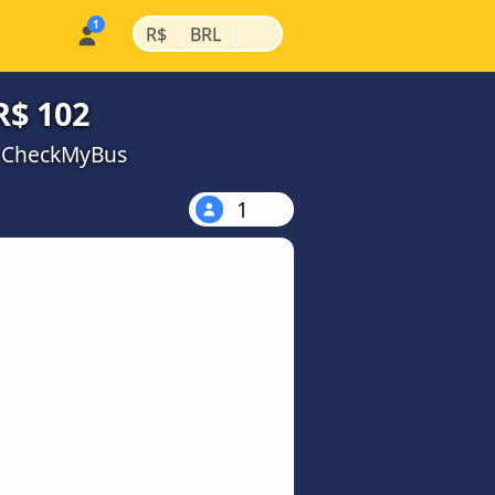
|
|
R$
BRL
R$ 102
a CheckMyBus
1