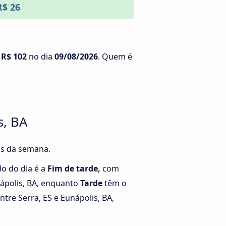
R$ 26
é
R$ 102
no dia
09/08/2026
. Quem é
s, BA
ias da semana.
o do dia é a
Fim de tarde,
com
nápolis, BA, enquanto
Tarde
têm o
re Serra, ES e Eunápolis, BA,