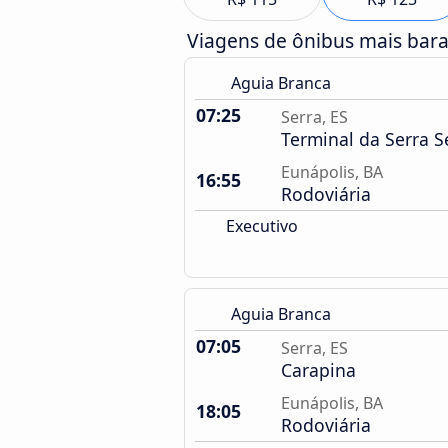
Viagens de ônibus mais bar
Aguia Branca
07:25
Serra, ES
Terminal da Serra 
Eunápolis, BA
16:55
Rodoviária
Executivo
Aguia Branca
07:05
Serra, ES
Carapina
Eunápolis, BA
18:05
Rodoviária