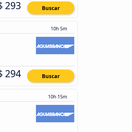
$ 293
Buscar
10h 5m
$ 294
Buscar
10h 15m