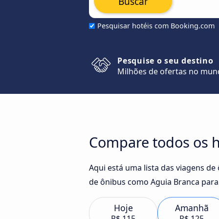
Buscar
Pesquisar hotéis com Booking.com
Pesquise o seu destino
Milhões de ofertas no mu
Compare todos os ho
Aqui está uma lista das viagens de
de ônibus como Aguia Branca para 
Hoje
Amanhã
R$ 115
R$ 125