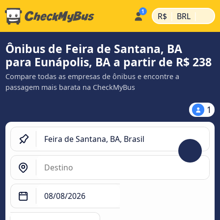
|
|
R$
BRL
Ônibus de Feira de Santana, BA
para Eunápolis, BA a partir de R$ 238
Compare todas as empresas de ônibus e encontre a
passagem mais barata na CheckMyBus
1