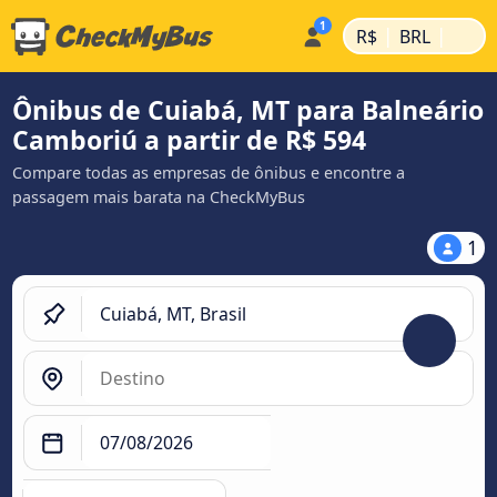
|
|
R$
BRL
Ônibus de Cuiabá, MT para Balneário
Camboriú a partir de R$ 594
Compare todas as empresas de ônibus e encontre a
passagem mais barata na CheckMyBus
1