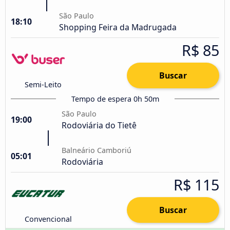
São Paulo
18:10
Shopping Feira da Madrugada
R$ 85
Buscar
Semi-Leito
Tempo de espera 0h 50m
São Paulo
19:00
Rodoviária do Tietê
Balneário Camboriú
05:01
Rodoviária
R$ 115
Buscar
Convencional