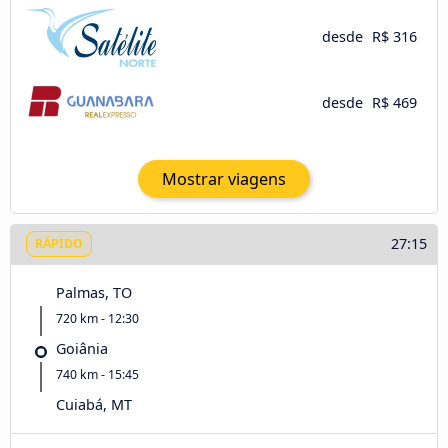
desde
R$ 316
desde
R$ 469
Mostrar viagens
27:15
RÁPIDO
Palmas, TO
720 km - 12:30
Goiânia
740 km - 15:45
Cuiabá, MT