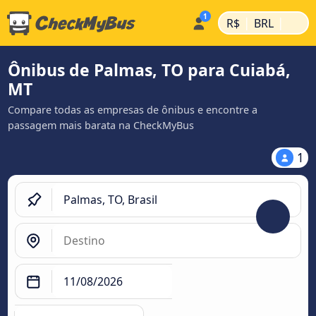
|
|
R$
BRL
Ônibus de Palmas, TO para Cuiabá,
MT
Compare todas as empresas de ônibus e encontre a
passagem mais barata na CheckMyBus
1