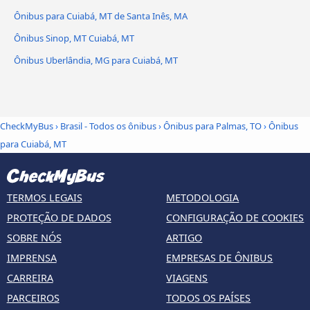
Ônibus para Cuiabá, MT de Santa Inês, MA
Ônibus Sinop, MT Cuiabá, MT
Ônibus Uberlândia, MG para Cuiabá, MT
CheckMyBus
›
Brasil - Todos os ônibus
›
Ônibus para Palmas, TO
›
Ônibus
para Cuiabá, MT
TERMOS LEGAIS
METODOLOGIA
PROTEÇÃO DE DADOS
CONFIGURAÇÃO DE COOKIES
SOBRE NÓS
ARTIGO
IMPRENSA
EMPRESAS DE ÔNIBUS
CARREIRA
VIAGENS
PARCEIROS
TODOS OS PAÍSES