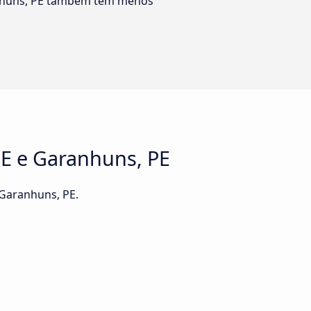
ranhuns, PE também têm menos
PE e Garanhuns, PE
 Garanhuns, PE.