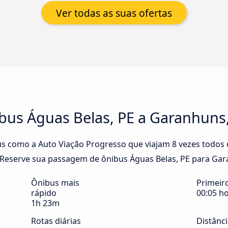
Ver todas as suas ofertas
bus Águas Belas, PE a Garanhuns
s como a Auto Viação Progresso que viajam 8 vezes todos o
Reserve sua passagem de ônibus Águas Belas, PE para Garan
Ônibus mais
Primeir
rápido
00:05 h
1h 23m
Rotas diárias
Distânc