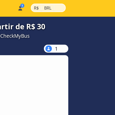
|
|
R$
BRL
rtir de R$ 30
a CheckMyBus
1