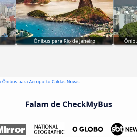
Ônibus para Rio de Janeiro
Ônibu
› Ônibus para Aeroporto Caldas Novas
Falam de CheckMyBus