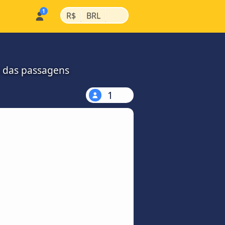
|
|
R$
BRL
s das passagens
1