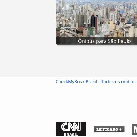
Ônibus para São Paulo
CheckMyBus
›
Brasil - Todos os ônibus