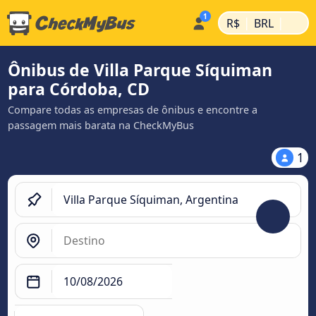
|
|
R$
BRL
Ônibus de Villa Parque Síquiman
para Córdoba, CD
Compare todas as empresas de ônibus e encontre a
passagem mais barata na CheckMyBus
1