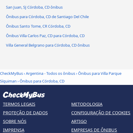
San Juan, SJ Córdoba, CD ônibus
Ônibus para Córdoba, CD de Santiago Del Chile
Ônibus Santo Tome, CR Córdoba, CD
Ônibus Villa Carlos Paz, CD para Córdoba, CD
Villa General Belgrano para Córdoba, CD ônibus
CheckMyBus
›
Argentina - Todos os ônibus
›
Ônibus para Villa Parque
Síquiman
›
Ônibus para Córdoba, CD
TERMOS LEGAIS
METODOLOGIA
PROTEÇÃO DE DADOS
CONFIGURAÇÃO DE COOKIES
SOBRE NÓS
ARTIGO
IMPRENSA
EMPRESAS DE ÔNIBUS