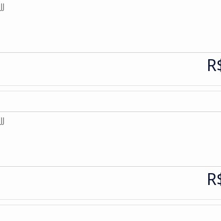
JJ
R
JJ
R