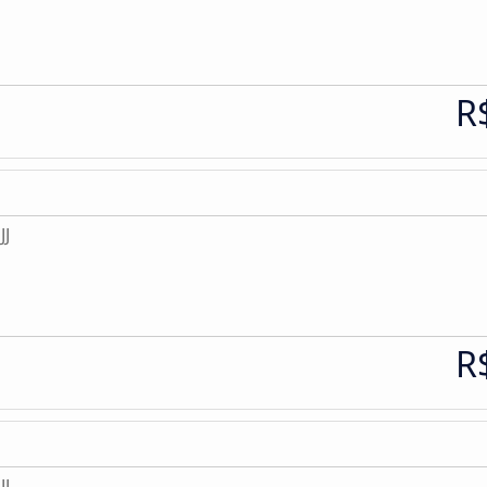
R
JJ
R
JJ