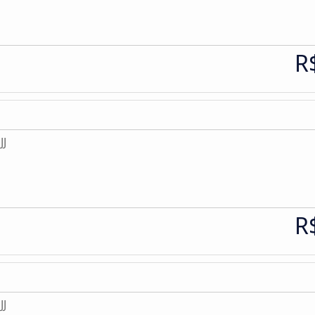
R
JJ
R
JJ