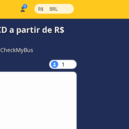
|
|
R$
BRL
D a partir de R$
a CheckMyBus
1