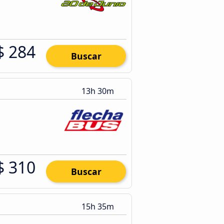
$ 284
Buscar
13h 30m
$ 310
Buscar
15h 35m