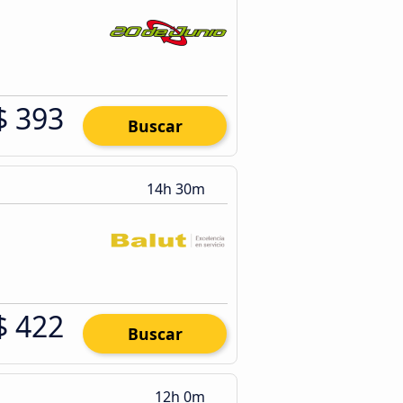
$ 393
Buscar
14h 30m
$ 422
Buscar
12h 0m