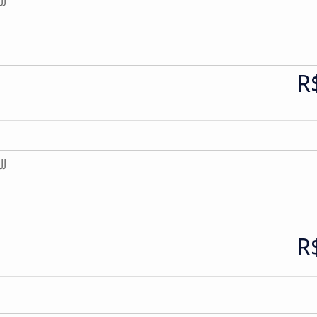
R
JJ
R