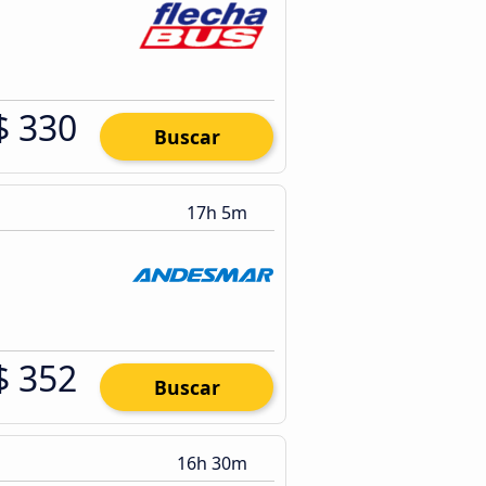
$ 330
Buscar
17h 5m
$ 352
Buscar
16h 30m