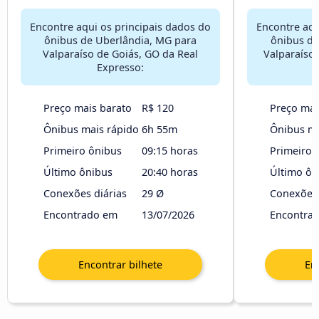
Encontre aqui os principais dados do
Encontre aqu
ônibus de Uberlândia, MG para
ônibus de
Valparaíso de Goiás, GO da Real
Valparaíso 
Expresso:
Preço mais barato
R$ 120
Preço mai
Ônibus mais rápido
6h 55m
Ônibus ma
Primeiro ônibus
09:15 horas
Primeiro 
Último ônibus
20:40 horas
Último ôn
Conexões diárias
29 Ø
Conexões 
Encontrado em
13/07/2026
Encontra