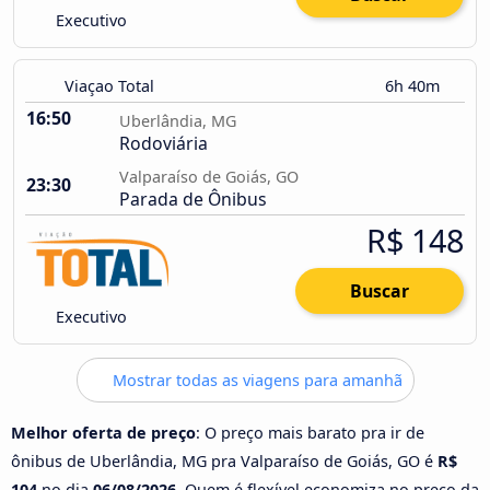
Executivo
Viaçao Total
6h 40m
16:50
Uberlândia, MG
Rodoviária
Valparaíso de Goiás, GO
23:30
Parada de Ônibus
R$ 148
Buscar
Executivo
Mostrar todas as viagens para amanhã
Melhor oferta de preço
: O preço mais barato pra ir de
ônibus de Uberlândia, MG pra Valparaíso de Goiás, GO é
R$
104
no dia
06/08/2026
. Quem é flexível economiza no preço da