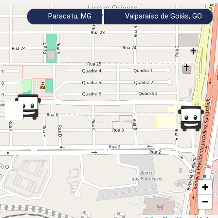
Paracatu, MG
Valparaíso de Goiás, GO
+
−