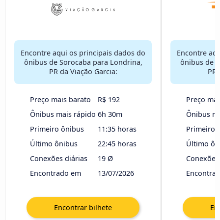
Encontre aqui os principais dados do
Encontre aqu
ônibus de Sorocaba para Londrina,
ônibus de S
PR da Viação Garcia:
PR 
Preço mais barato
R$ 192
Preço mai
Ônibus mais rápido
6h 30m
Ônibus ma
Primeiro ônibus
11:35 horas
Primeiro 
Último ônibus
22:45 horas
Último ôn
Conexões diárias
19 Ø
Conexões 
Encontrado em
13/07/2026
Encontra