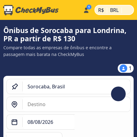
|
|
R$
BRL
Ônibus de Sorocaba para Londrina,
PR a partir de R$ 130
Compare todas as empresas de ônibus e encontre a
passagem mais barata na CheckMyBus
1