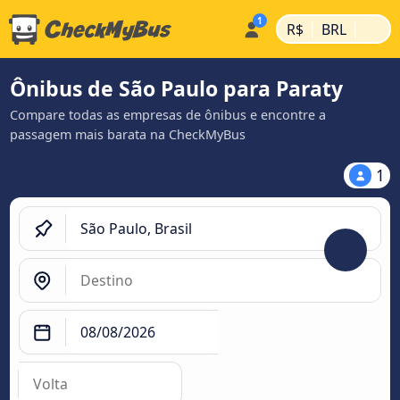
|
|
R$
BRL
Ônibus de São Paulo para Paraty
Compare todas as empresas de ônibus e encontre a
passagem mais barata na CheckMyBus
1