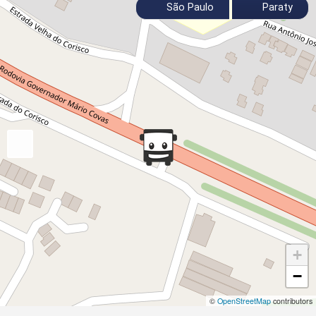
São Paulo
Paraty
+
−
©
OpenStreetMap
contributors