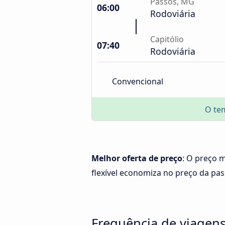
Passos, MG
06:00
Rodoviária
Capitólio
07:40
Rodoviária
Convencional
O te
Melhor oferta de preço
: O preço m
flexível economiza no preço da pa
Frequência de viagens