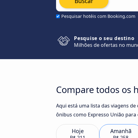
Buscar
Pesquisar hotéis com Booking.com
Pesquise o seu destino
Milhões de ofertas no mu
Compare todos os ho
Aqui está uma lista das viagens de
ônibus como Expresso União para 
Hoje
Amanhã
R$ 211
R$ 258