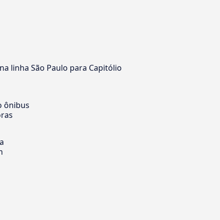
a linha São Paulo para Capitólio
o ônibus
oras
ia
m