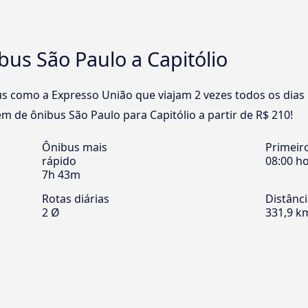
us São Paulo a Capitólio
 como a Expresso União que viajam 2 vezes todos os dias n
 de ônibus São Paulo para Capitólio a partir de R$ 210!
Ônibus mais
Primeir
rápido
08:00 h
7h 43m
Rotas diárias
Distânc
2 Ø
331,9 k