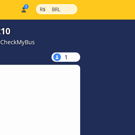
|
|
R$
BRL
210
a CheckMyBus
1