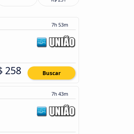
7h 53m
$ 258
Buscar
7h 43m