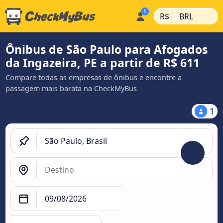
|
|
R$
BRL
Ônibus de São Paulo para Afogados
da Ingazeira, PE a partir de R$ 611
Compare todas as empresas de ônibus e encontre a
passagem mais barata na CheckMyBus
1