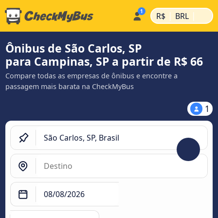
|
|
R$
BRL
Ônibus de São Carlos, SP
para Campinas, SP a partir de R$ 66
Compare todas as empresas de ônibus e encontre a
passagem mais barata na CheckMyBus
1