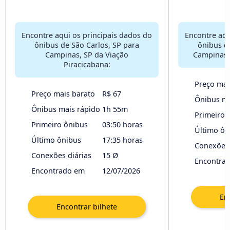
Encontre aqui os principais dados do
Encontre aqu
ônibus de São Carlos, SP para
ônibus d
Campinas, SP da Viação
Campinas,
Piracicabana:
Preço mai
Preço mais barato
R$ 67
Ônibus ma
Ônibus mais rápido
1h 55m
Primeiro 
Primeiro ônibus
03:50 horas
Último ôn
Último ônibus
17:35 horas
Conexões 
Conexões diárias
15 Ø
Encontra
Encontrado em
12/07/2026