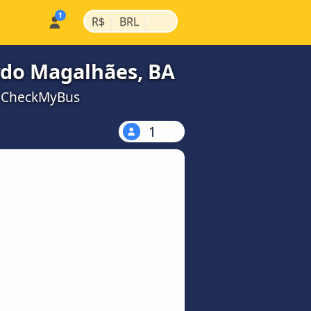
|
|
R$
BRL
rdo Magalhães, BA
a CheckMyBus
1