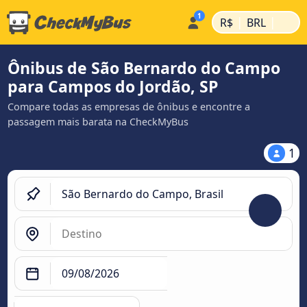
|
|
R$
BRL
Ônibus de São Bernardo do Campo
para Campos do Jordão, SP
Compare todas as empresas de ônibus e encontre a
passagem mais barata na CheckMyBus
1