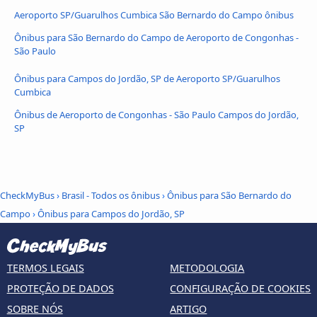
Aeroporto SP/Guarulhos Cumbica São Bernardo do Campo ônibus
Ônibus para São Bernardo do Campo de Aeroporto de Congonhas -
São Paulo
Ônibus para Campos do Jordão, SP de Aeroporto SP/Guarulhos
Cumbica
Ônibus de Aeroporto de Congonhas - São Paulo Campos do Jordão,
SP
CheckMyBus
›
Brasil - Todos os ônibus
›
Ônibus para São Bernardo do
Campo
›
Ônibus para Campos do Jordão, SP
TERMOS LEGAIS
METODOLOGIA
PROTEÇÃO DE DADOS
CONFIGURAÇÃO DE COOKIES
SOBRE NÓS
ARTIGO