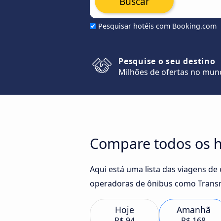
Buscar
Pesquisar hotéis com Booking.com
Pesquise o seu destino
Milhões de ofertas no mu
Compare todos os ho
Aqui está uma lista das viagens de
operadoras de ônibus como Transno
Hoje
Amanhã
R$ 94
R$ 168