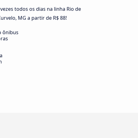
ezes todos os dias na linha Rio de
rvelo, MG a partir de R$ 88!
o ônibus
oras
ia
m