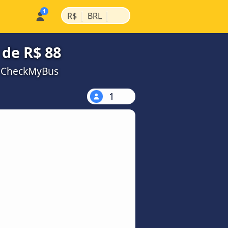
|
|
R$
BRL
 de R$ 88
a CheckMyBus
1