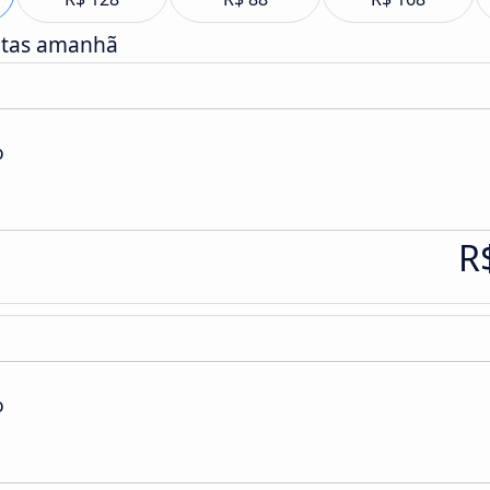
atas amanhã
o
R
o