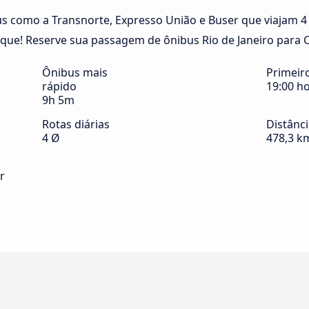
 como a Transnorte, Expresso União e Buser que viajam 4 v
que! Reserve sua passagem de ônibus Rio de Janeiro para Cu
Ônibus mais
Primeir
rápido
19:00 h
9h 5m
Rotas diárias
Distânc
4 Ø
478,3 k
r