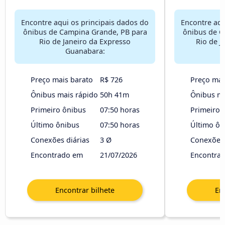
Encontre aqui os principais dados do
Encontre aqu
ônibus de Campina Grande, PB para
ônibus de C
Rio de Janeiro da Expresso
Rio de J
Guanabara:
Preço mais barato
R$ 726
Preço mai
Ônibus mais rápido
50h 41m
Ônibus ma
Primeiro ônibus
07:50 horas
Primeiro 
Último ônibus
07:50 horas
Último ôn
Conexões diárias
3 Ø
Conexões 
Encontrado em
21/07/2026
Encontra