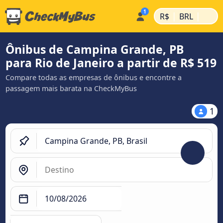
|
|
R$
BRL
Ônibus de Campina Grande, PB
para Rio de Janeiro a partir de R$ 519
Compare todas as empresas de ônibus e encontre a
passagem mais barata na CheckMyBus
1