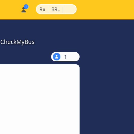
|
|
R$
BRL
a CheckMyBus
1