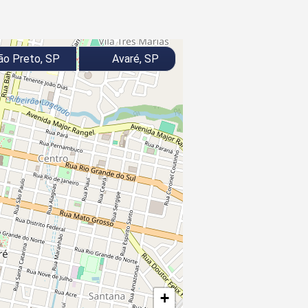
ão Preto, SP
Avaré, SP
+