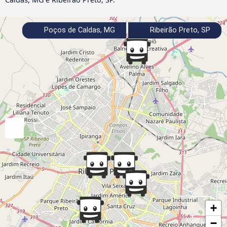
Poços de Caldas, MG
Ribeirão Preto, SP
+
−