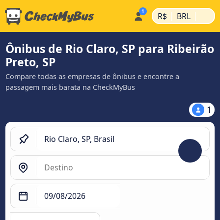
|
|
R$
BRL
Ônibus de Rio Claro, SP para Ribeirão
Preto, SP
Compare todas as empresas de ônibus e encontre a
passagem mais barata na CheckMyBus
1