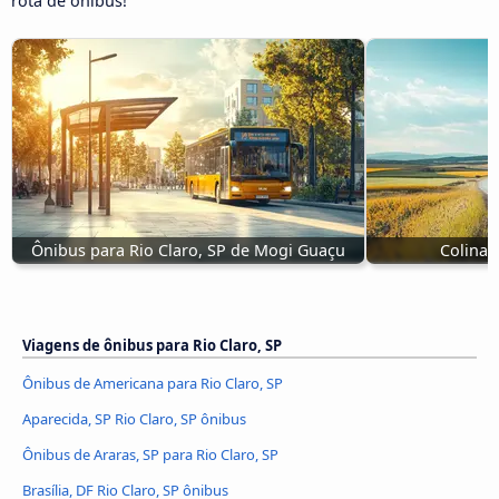
rota de ônibus!
Ônibus para Rio Claro, SP de Mogi Guaçu
Colina 
Viagens de ônibus para Rio Claro, SP
Ônibus de Americana para Rio Claro, SP
Aparecida, SP Rio Claro, SP ônibus
Ônibus de Araras, SP para Rio Claro, SP
Brasília, DF Rio Claro, SP ônibus