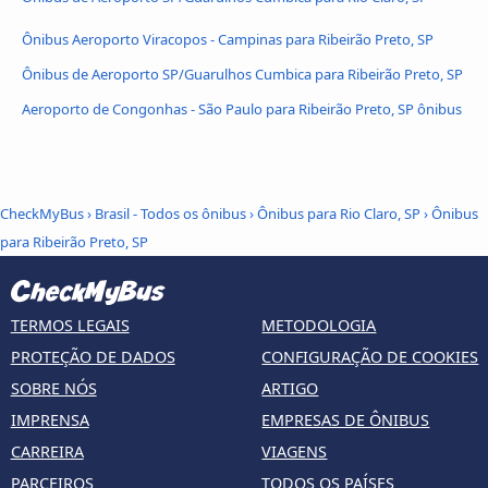
Ônibus Aeroporto Viracopos - Campinas para Ribeirão Preto, SP
Ônibus de Aeroporto SP/Guarulhos Cumbica para Ribeirão Preto, SP
Aeroporto de Congonhas - São Paulo para Ribeirão Preto, SP ônibus
CheckMyBus
›
Brasil - Todos os ônibus
›
Ônibus para Rio Claro, SP
›
Ônibus
para Ribeirão Preto, SP
TERMOS LEGAIS
METODOLOGIA
PROTEÇÃO DE DADOS
CONFIGURAÇÃO DE COOKIES
SOBRE NÓS
ARTIGO
IMPRENSA
EMPRESAS DE ÔNIBUS
CARREIRA
VIAGENS
PARCEIROS
TODOS OS PAÍSES