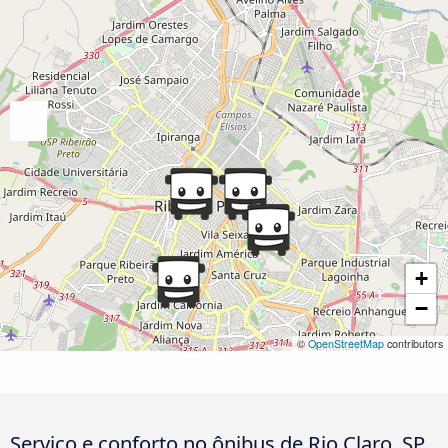
+
−
©
OpenStreetMap
contributors
Serviço e conforto no ônibus de Rio Claro, SP