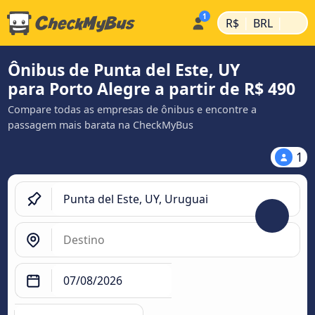
|
|
R$
BRL
Ônibus de Punta del Este, UY
para Porto Alegre a partir de R$ 490
Compare todas as empresas de ônibus e encontre a
passagem mais barata na CheckMyBus
1