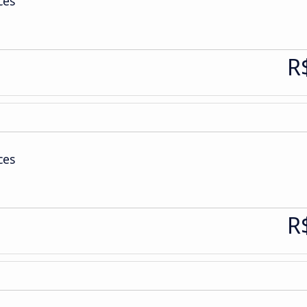
ces
R
ces
R