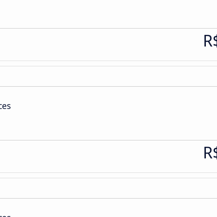
R
ces
R