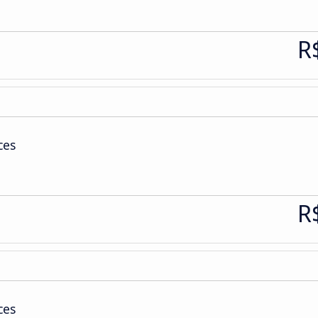
R
ces
R
ces