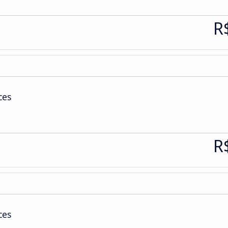
R
ces
R
ces