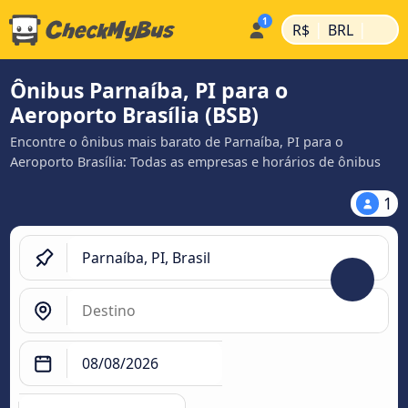
|
|
R$
BRL
Ônibus Parnaíba, PI para o
Aeroporto Brasília (BSB)
Encontre o ônibus mais barato de Parnaíba, PI para o
Aeroporto Brasília: Todas as empresas e horários de ônibus
1