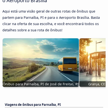
o Aeroporto Brasília
Aqui está uma visão geral de outras rotas de ônibus que
partem para Parnaíba, PI e para o Aeroporto Brasília. Basta
clicar na oferta de sua escolha, e você encontrará todos os
detalhes sobre a sua rota de ônibus!
Ônibus para Parnaíba, PI de José de Freitas, PI
Granja, CE 
Viagens de ônibus para Parnaíba, PI