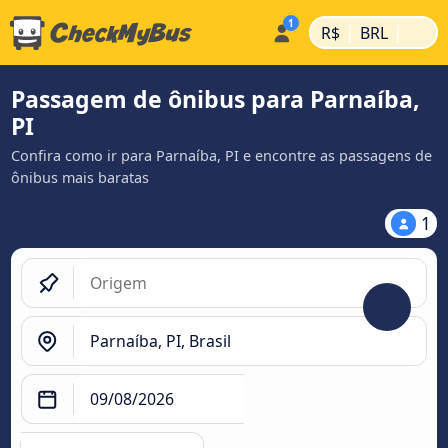
|
|
R$
BRL
Passagem de ônibus para Parnaíba,
PI
Confira como ir para Parnaíba, PI e encontre as passagens de
ônibus mais baratas
1