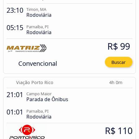
23:10
Timon, MA
Rodoviária
05:15
Parnaíba, PI
Rodoviária
R$ 99
Convencional
Buscar
Viação Porto Rico
4h 0m
21:01
Campo Maior
Parada de Ônibus
01:01
Parnaíba, PI
Rodoviária
R$ 110