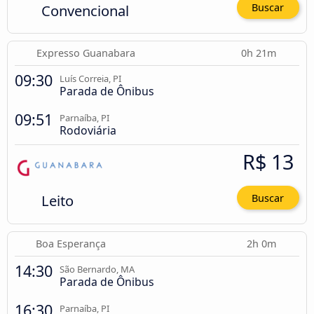
Convencional
Buscar
Expresso Guanabara
0h 21m
09:30
Luís Correia, PI
Parada de Ônibus
09:51
Parnaíba, PI
Rodoviária
R$ 13
Leito
Buscar
Boa Esperança
2h 0m
14:30
São Bernardo, MA
Parada de Ônibus
16:30
Parnaíba, PI