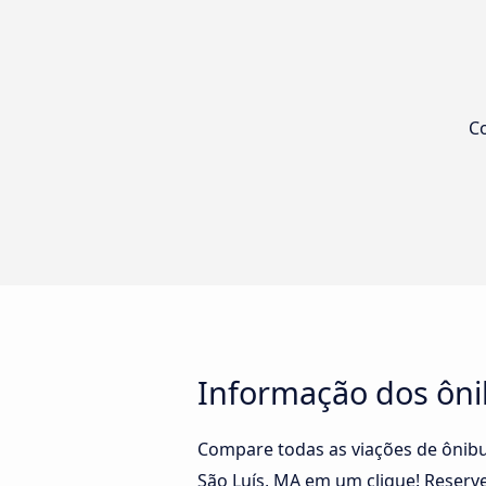
Co
Informação dos ônib
Compare todas as viações de ônibu
São Luís, MA em um clique! Reserve