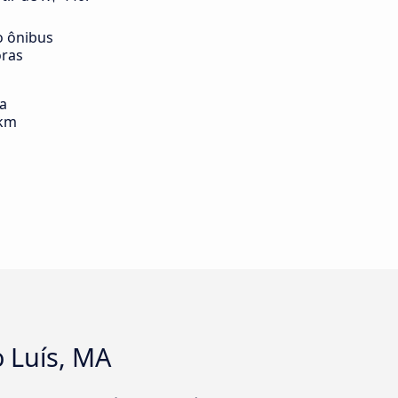
o ônibus
oras
ia
 km
 Luís, MA