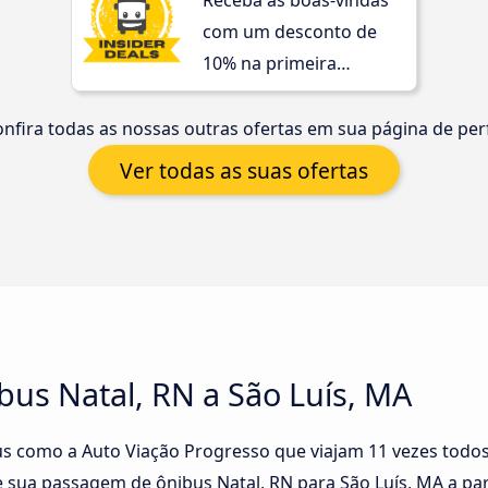
Receba as boas-vindas
com um desconto de
10% na primeira
compra!
nfira todas as nossas outras ofertas em sua página de perf
Ver todas as suas ofertas
us Natal, RN a São Luís, MA
s como a Auto Viação Progresso que viajam 11 vezes todos 
 sua passagem de ônibus Natal, RN para São Luís, MA a part