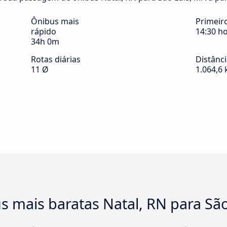
Ônibus mais
Primeir
rápido
14:30 h
34h 0m
Rotas diárias
Distânc
11 Ø
1.064,6
 mais baratas Natal, RN para São