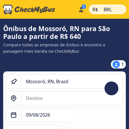
|
|
R$
BRL
Ônibus de Mossoró, RN para São
Paulo a partir de R$ 640
Compare todas as empresas de ônibus e encontre a
passagem mais barata na CheckMyBus
1