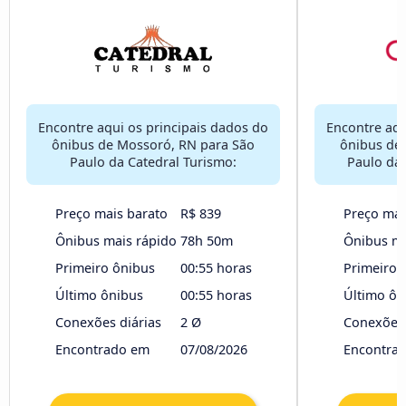
Encontre aqui os principais dados do
Encontre aqu
ônibus de Mossoró, RN para São
ônibus de
Paulo da Catedral Turismo:
Paulo da
Preço mais barato
R$ 839
Preço mai
Ônibus mais rápido
78h 50m
Ônibus ma
Primeiro ônibus
00:55 horas
Primeiro 
Último ônibus
00:55 horas
Último ôn
Conexões diárias
2 Ø
Conexões 
Encontrado em
07/08/2026
Encontra