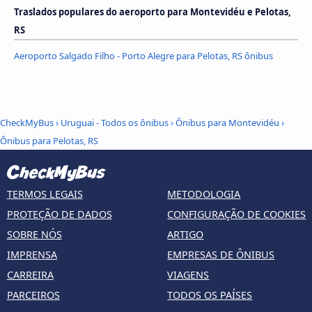
Traslados populares do aeroporto para Montevidéu e Pelotas,
RS
Aeroporto Salgado Filho - Porto Alegre para Pelotas, RS ônibus
CheckMyBus
›
Uruguai - Todos os ônibus
›
Ônibus para Montevidéu
›
Ônibus para Pelotas, RS
TERMOS LEGAIS
METODOLOGIA
PROTEÇÃO DE DADOS
CONFIGURAÇÃO DE COOKIES
SOBRE NÓS
ARTIGO
IMPRENSA
EMPRESAS DE ÔNIBUS
CARREIRA
VIAGENS
PARCEIROS
TODOS OS PAÍSES