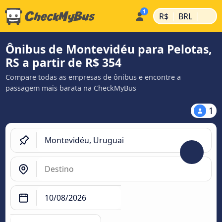
|
|
R$
BRL
Ônibus de Montevidéu para Pelotas,
RS a partir de R$ 354
Compare todas as empresas de ônibus e encontre a
passagem mais barata na CheckMyBus
1