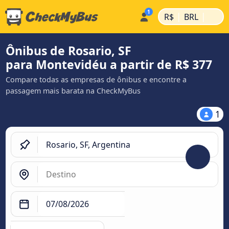
|
|
R$
BRL
Ônibus de Rosario, SF
para Montevidéu a partir de R$ 377
Compare todas as empresas de ônibus e encontre a
passagem mais barata na CheckMyBus
1