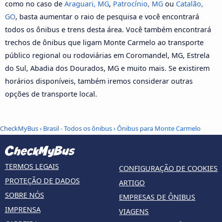
como no caso de
Araguari, MG
,
Patrocínio, MG
ou
Catalão,
GO
, basta aumentar o raio de pesquisa e você encontrará
todos os ônibus e trens desta área. Você também encontrará
trechos de ônibus que ligam Monte Carmelo ao transporte
público regional ou rodoviárias em Coromandel, MG, Estrela
do Sul, Abadia dos Dourados, MG e muito mais. Se existirem
horários disponíveis, também iremos considerar outras
opções de transporte local.
CheckMyBus
›
Brasil - Todos os ônibus
› Ônibus para Monte Carmelo
TERMOS LEGAIS
CONFIGURAÇÃO DE COOKIES
PROTEÇÃO DE DADOS
ARTIGO
SOBRE NÓS
EMPRESAS DE ÔNIBUS
IMPRENSA
VIAGENS