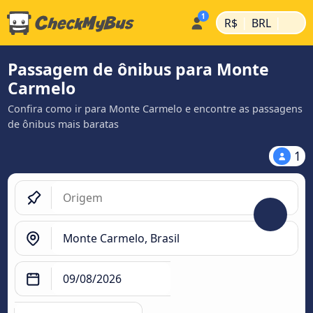
|
|
R$
BRL
Passagem de ônibus para Monte
Carmelo
Confira como ir para Monte Carmelo e encontre as passagens
de ônibus mais baratas
1