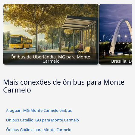
Ônibus de Uberlândia, MG para Monte 
Carmelo
Brasília, D
Mais conexões de ônibus para Monte
Carmelo
Araguari, MG Monte Carmelo ônibus
Ônibus Catalão, GO para Monte Carmelo
Ônibus Goiânia para Monte Carmelo