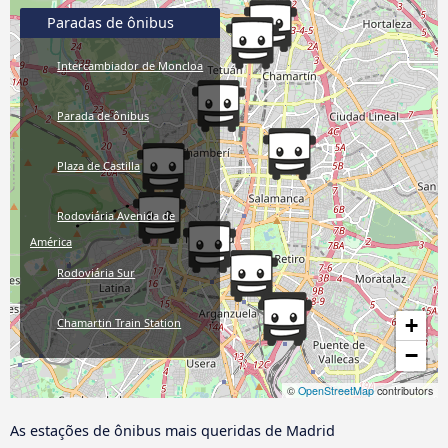
Paradas de ônibus
Intercambiador de Moncloa
Parada de ônibus
Plaza de Castilla
Rodoviária Avenida de
América
Rodoviária Sur
+
Chamartin Train Station
−
Estação de Trem Atocha
©
OpenStreetMap
contributors
Príncipe Pío
As estações de ônibus mais queridas de Madrid