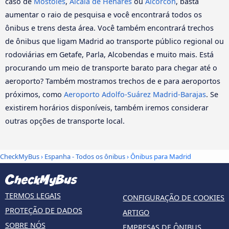
caso de
Móstoles
,
Alcala de Henares
ou
Alcorcón
, basta
aumentar o raio de pesquisa e você encontrará todos os
ônibus e trens desta área. Você também encontrará trechos
de ônibus que ligam Madrid ao transporte público regional ou
rodoviárias em Getafe, Parla, Alcobendas e muito mais. Está
procurando um meio de transporte barato para chegar até o
aeroporto? Também mostramos trechos de e para aeroportos
próximos, como
Aeroporto Adolfo-Suárez Madrid-Barajas
. Se
existirem horários disponíveis, também iremos considerar
outras opções de transporte local.
CheckMyBus
›
Espanha - Todos os ônibus
› Ônibus para Madrid
TERMOS LEGAIS
CONFIGURAÇÃO DE COOKIES
PROTEÇÃO DE DADOS
ARTIGO
SOBRE NÓS
EMPRESAS DE ÔNIBUS