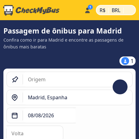
|
|
R$
BRL
Passagem de ônibus para Madrid
Confira como ir para Madrid e encontre as passagens de
ônibus mais baratas
1