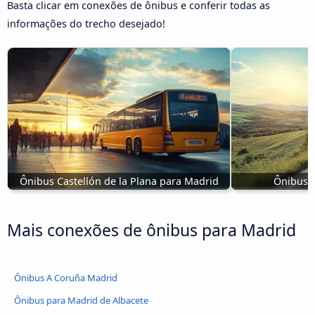
Basta clicar em conexões de ônibus e conferir todas as
informações do trecho desejado!
Ônibus Castellón de la Plana para Madrid
Ônibus 
Mais conexões de ônibus para Madrid
Ônibus A Coruña Madrid
Ônibus para Madrid de Albacete