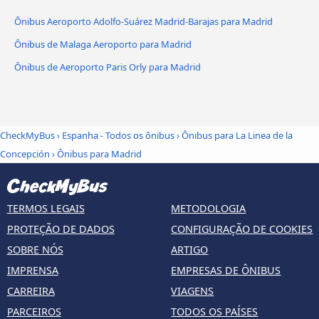
Ônibus Aeroporto Adolfo-Suárez Madrid-Barajas para Madrid
Ônibus de Malaga Aeroporto para Madrid
Ônibus de Aeroporto Paris Orly para Madrid
CheckMyBus
›
Espanha - Todos os ônibus
›
Ônibus para La Linea de la
Concepción
›
Ônibus para Madrid
TERMOS LEGAIS
METODOLOGIA
PROTEÇÃO DE DADOS
CONFIGURAÇÃO DE COOKIES
SOBRE NÓS
ARTIGO
IMPRENSA
EMPRESAS DE ÔNIBUS
CARREIRA
VIAGENS
PARCEIROS
TODOS OS PAÍSES