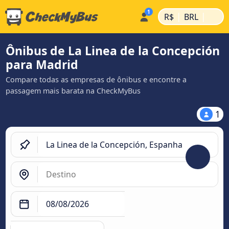
|
|
R$
BRL
Ônibus de La Linea de la Concepción
para Madrid
Compare todas as empresas de ônibus e encontre a
passagem mais barata na CheckMyBus
1