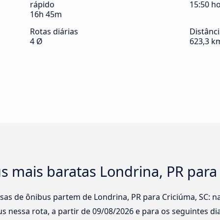
rápido
15:50 h
16h 45m
Rotas diárias
Distânc
4 Ø
623,3 k
s mais baratas Londrina, PR para
sas de ônibus partem de Londrina, PR para Criciúma, SC: na
s nessa rota, a partir de
09/08/2026
e para os seguintes dia