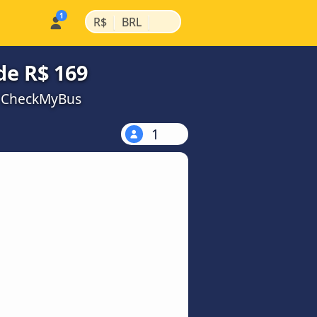
|
|
R$
BRL
de R$ 169
a CheckMyBus
1