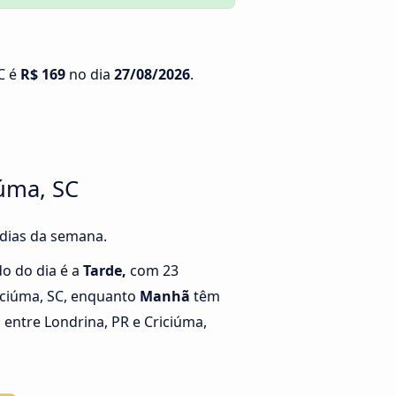
SC é
R$ 169
no dia
27/08/2026
.
iúma, SC
 dias da semana.
o do dia é a
Tarde,
com 23
iciúma, SC, enquanto
Manhã
têm
entre Londrina, PR e Criciúma,