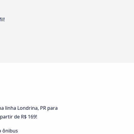
il!
a linha Londrina, PR para
artir de R$ 169!
o ônibus