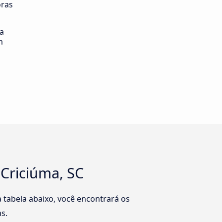
oras
ia
m
 Criciúma, SC
 tabela abaixo, você encontrará os
s.