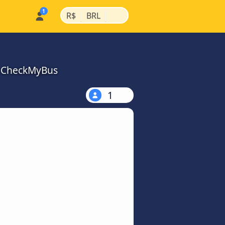
|
|
R$
BRL
a CheckMyBus
1