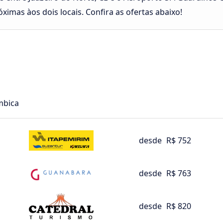
ximas àos dois locais. Confira as ofertas abaixo!
mbica
desde
R$ 752
desde
R$ 763
desde
R$ 820