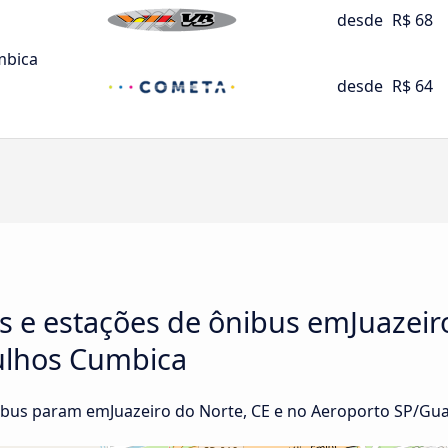
desde
R$ 68
mbica
desde
R$ 64
s e estações de ônibus emJuazeir
ulhos Cumbica
bus param emJuazeiro do Norte, CE e no Aeroporto SP/Gu