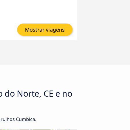
Mostrar viagens
o do Norte, CE e no
arulhos Cumbica.