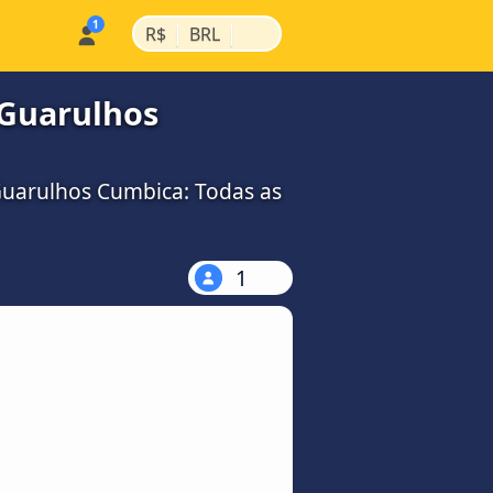
|
|
R$
BRL
/Guarulhos
Guarulhos Cumbica: Todas as
1