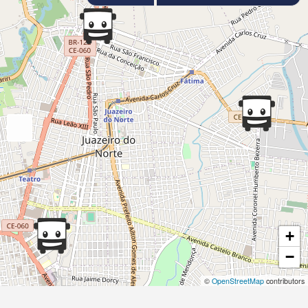
+
−
©
OpenStreetMap
contributors