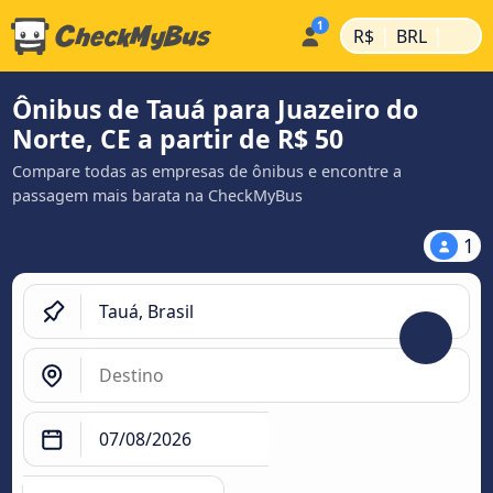
|
|
R$
BRL
Ônibus de Tauá para Juazeiro do
Norte, CE a partir de R$ 50
Compare todas as empresas de ônibus e encontre a
passagem mais barata na CheckMyBus
1