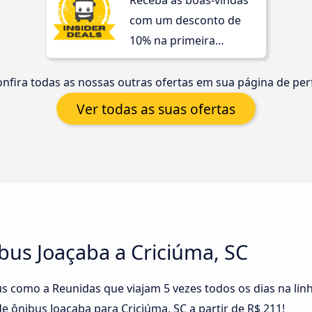
Receba as boas-vindas
com um desconto de
10% na primeira
compra!
nfira todas as nossas outras ofertas em sua página de perf
Ver todas as suas ofertas
bus Joaçaba a Criciúma, SC
s como a Reunidas que viajam 5 vezes todos os dias na lin
 ônibus Joaçaba para Criciúma, SC a partir de R$ 211!