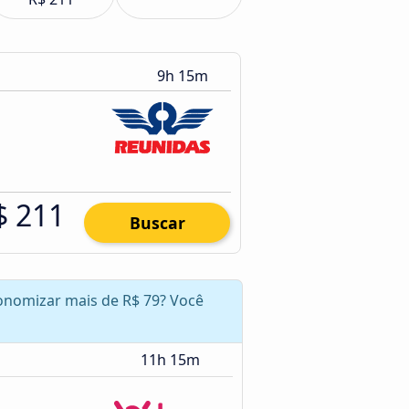
9h 15m
$ 211
Buscar
economizar mais de R$ 79? Você
11h 15m