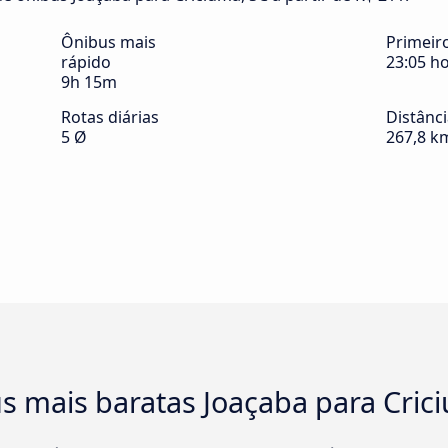
Ônibus mais
Primeir
rápido
23:05 h
9h 15m
Rotas diárias
Distânc
5 Ø
267,8 k
s mais baratas Joaçaba para Cric