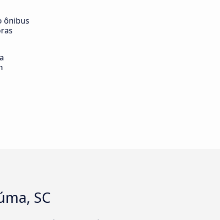
o ônibus
oras
ia
m
iúma, SC