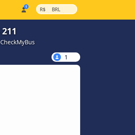
|
|
R$
BRL
 211
a CheckMyBus
1