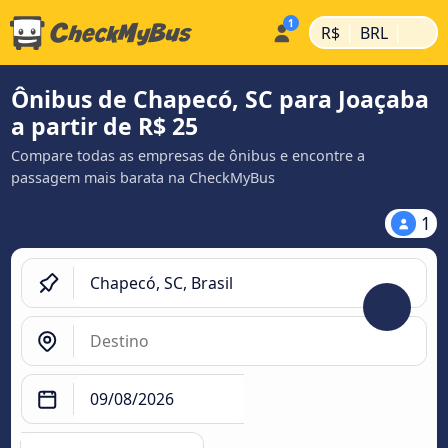
|
|
R$
BRL
Ônibus de Chapecó, SC para Joaçaba
a partir de R$ 25
Compare todas as empresas de ônibus e encontre a
passagem mais barata na CheckMyBus
1