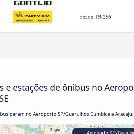
desde
R$ 256
as e estações de ônibus no Aerop
 SE
bus param no Aeroporto SP/Guarulhos Cumbica e Aracaju, 
Aeroporto SP/Guarulh