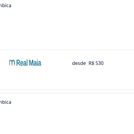
mbica
desde
R$ 530
mbica