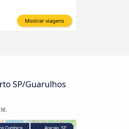
Mostrar viagens
orto SP/Guarulhos
SE.
os Cumbica
Aracaju, SE