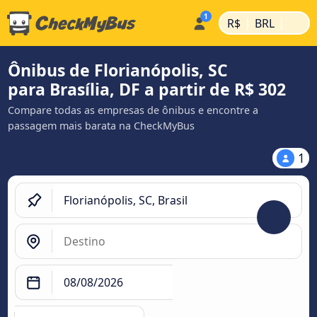
|
|
R$
BRL
Ônibus de Florianópolis, SC
para Brasília, DF a partir de R$ 302
Compare todas as empresas de ônibus e encontre a
passagem mais barata na CheckMyBus
1