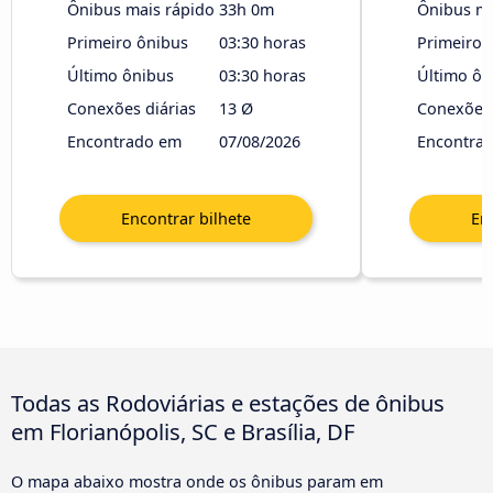
Ônibus mais rápido
33h 0m
Ônibus ma
Primeiro ônibus
03:30 horas
Primeiro 
Último ônibus
03:30 horas
Último ôn
Conexões diárias
13 Ø
Conexões 
Encontrado em
07/08/2026
Encontra
Todas as Rodoviárias e estações de ônibus
em Florianópolis, SC e Brasília, DF
O mapa abaixo mostra onde os ônibus param em